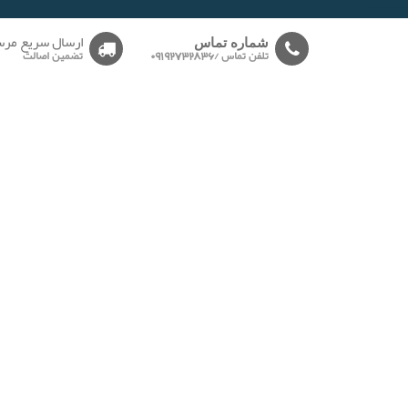
-------
ارسال سریع مرس
شماره تماس
تلفن تماس /09192732836
تضمین اصالت